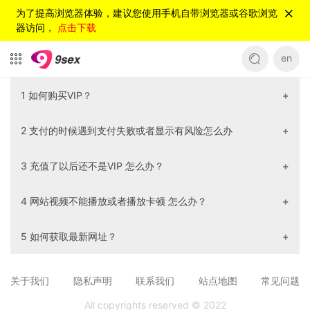
为了提高浏览器体验，建议您使用手机自带浏览器或谷歌浏览
器访问，
点击下载
en
1 如何购买VIP？
先注册一个账号--->点击购买VIP--->选择会员套餐点击立
2 支付的时候遇到支付失败或者显示有风险怎么办
即开通--->选择支付支付方式和支付渠道--->点击支付
请换一个支付方式或者支付渠道 多试几次。
3 充值了以后还不是VIP 怎么办？
请先重新登录一下，如果重新登录后还不是VIP，请您把您的
4 网站视频不能播放或者播放卡顿 怎么办？
用户名 和 支付截图发送给客服。
①请您清空浏览器缓存 ②切换一下网络 ③换一个浏览器 以
5 如何获取最新网址？
上方法都不行的话 请联系在线客服 或者 点击反馈按钮进行反
馈
请联系在线客服。
关于我们
隐私声明
联系我们
站点地图
常见问题
All copyrights reserved © 2022