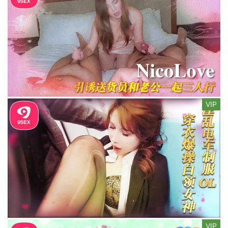
VIP
VIP