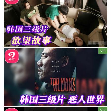
VIP
VIP