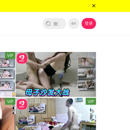
en
登录
VIP
VIP
VIP