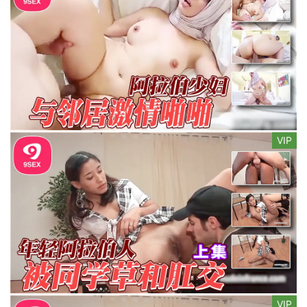
VIP
VIP