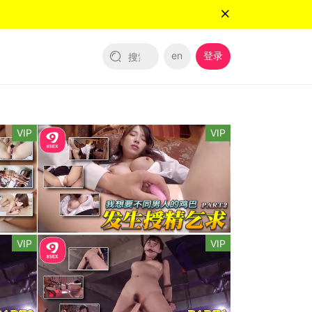
en
登录
VIP
VIP
VIP
VIP