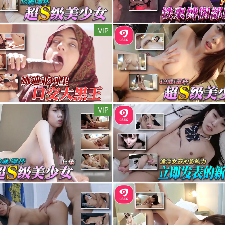
VIP
VIP