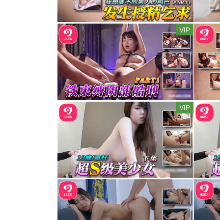
VIP
VIP