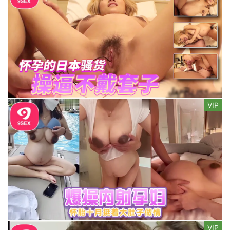
VIP
VIP