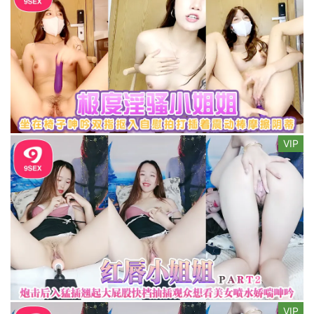
VIP
VIP