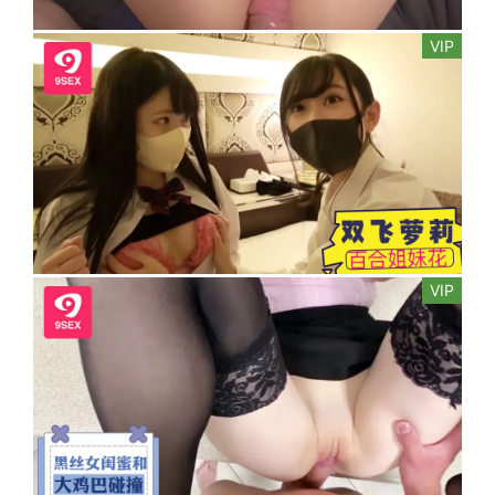
VIP
VIP