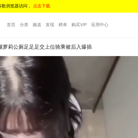
谷歌浏览器访问，
点击下载
首页
分类
频道
发现
榜单
购买VIP
应用中心
腿萝莉公厕足足足交上位骑乘被后入爆插