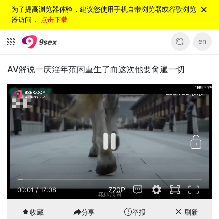
为了提高浏览器体验，建议您使用手机自带浏览器或谷歌浏览
器访问，
点击下载
en
AV解说一庆淫年范闲重生了而这次他要肏遍一切
720P
00:02
/
17:08
收藏
分享
举报
刷新