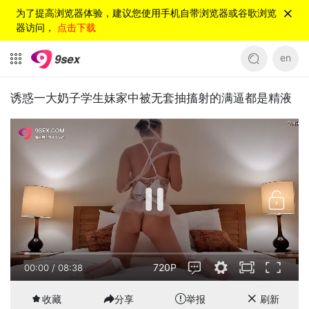
为了提高浏览器体验，建议您使用手机自带浏览器或谷歌浏览
器访问，
点击下载
en
诱惑一大奶子学生妹家中被无套抽搐射的满逼都是精液
720P
00:01
/
08:38
收藏
分享
举报
刷新